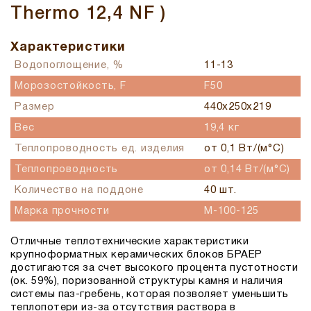
Thermo 12,4 NF )
Характеристики
Водопоглощение, %
11-13
Морозостойкость, F
F50
Размер
440х250х219
Вес
19,4 кг
Теплопроводность ед. изделия
от 0,1 Вт/(м°С)
Теплопроводность
от 0,14 Вт/(м°С)
Количество на поддоне
40 шт.
Марка прочности
M-100-125
Отличные теплотехнические характеристики
крупноформатных керамических блоков БРАЕР
достигаются за счет высокого процента пустотности
(ок. 59%), поризованной структуры камня и наличия
системы паз-гребень, которая позволяет уменьшить
теплопотери из-за отсутствия раствора в