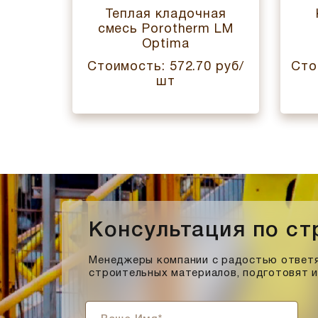
есения
Теплая кладочная
rm 20
смесь Porotherm LM
Optima
0 руб/
Стоимость: 572.70 руб/
Сто
шт
Консультация по с
Менеджеры компании с радостью ответя
строительных материалов, подготовят 