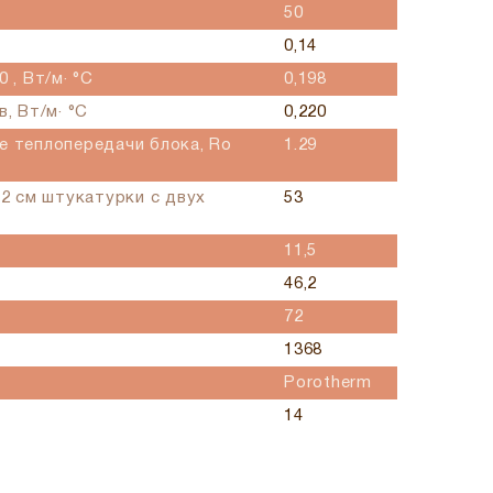
50
0,14
 , Вт/м· °С
0,198
, Вт/м· °С
0,220
е теплопередачи блока, Ro
1.29
(2 см штукатурки с двух
53
11,5
46,2
72
1368
Porotherm
14