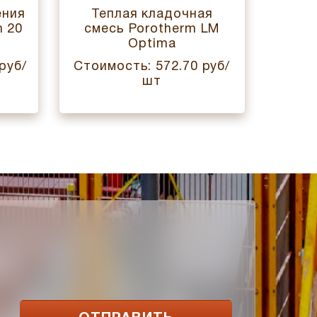
ения
Теплая кладочная
К
m 20
смесь Porotherm LM
P
Optima
руб/
Стоимость: 572.70 руб/
Стоим
шт