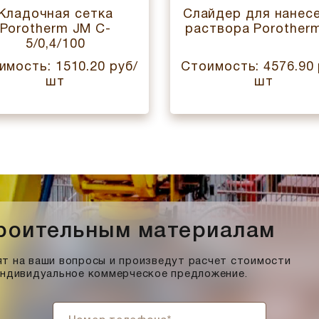
Кладочная сетка
Слайдер для нанес
Porotherm JM C-
раствора Porother
5/0,4/100
имость: 1510.20 руб/
Стоимость: 4576.90 
шт
шт
троительным материалам
т на ваши вопросы и произведут расчет стоимости
индивидуальное коммерческое предложение.