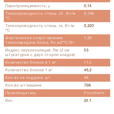
Паропроницаемость, μ
0,14
Теплопроводность стены, λ0 , Вт/м·
0,198
°С
Теплопроводность стены, λв, Вт/м·
0,220
°С
Фактическое сопротивление
1.29
теплопередачи блока, Ro м2*°С/Вт
Индекс звукоизоляции, Rw (2 см
53
штукатурки с двух сторон кладки)
Количество блоков в 1 м²
11,5
Количество блоков 1 м³
46,2
Кол-во на поддоне, шт
48
Кол-во шт/машине
768
Производитель
Porotherm
Вес
25.1