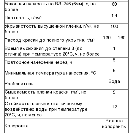
Условная вязкость по ВЗ-246 (6мм), с, не
60
более
1,4
Плотность, г/см³
Укрывистость высушенной пленки, г/м², не
100
более
130 — 160
Расход краски до полного укрытия, г/м²
Время высыхания до степени 3 (до
1
отлипа) при температуре 20°С, ч, не более
5
Повторное нанесение через, ч
5
Минимальная температура нанесения, °С
Вода
Разбавитель
Смываемость пленки краски, г/м², не
5
более
Стойкость пленки к статическому
12
воздействию воды при температуре
20°С, ч, не менее
Водные
Колеровка
колоранты