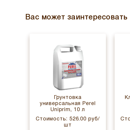
Вас может заинтересовать
тная
Грунтовка
К
 Perel
универсальная Perel
Uniprim, 10 л
0 руб/
Стоимость: 526.00 руб/
Сто
шт