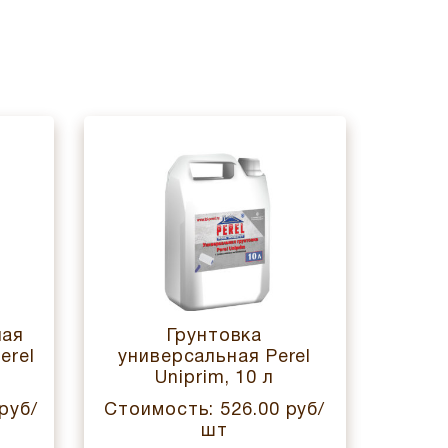
ная
Грунтовка
Кле
erel
универсальная Perel
Uniprim, 10 л
руб/
Стоимость: 526.00 руб/
Стоим
шт