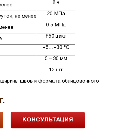
2 ч
менее
20 МПа
суток, не менее
0,5 МПа
 менее
F50 цикл
е
+5…+30 °С
5 – 30 мм
12 шт
т ширины швов и формата облицовочного
т.
КОНСУЛЬТАЦИЯ