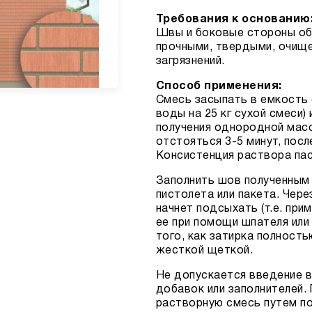
Требования к основанию
Швы и боковые стороны об
прочными, твердыми, очище
загрязнений.
Способ применения:
Смесь засыпать в емкость с
воды на 25 кг сухой смеси
получения однородной масс
отстояться 3-5 минут, посл
Консистенция раствора па
Заполнить шов полученным
пистолета или пакета. Через
начнет подсыхать (т.е. при
ее при помощи шпателя или
того, как затирка полност
жесткой щеткой.
Не допускается введение в
добавок или заполнителей.
растворную смесь путем п