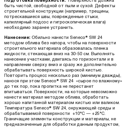
Подготовка поверхности:
Поверхность должна
быть чистой, свободной от пыли и сухой. Дефекты
строительной конструкции (например, трещины,
потрескавшиеся швы, поврежденные стыки,
капиллярный подсос и гигроскопическая влага)
необходимо заранее устранить.
Нанесение:
Обильно нанести Seneco® SW 24
методом облива без напора, чтобы на поверхности
строительного материала образовалась пленка
жидкости, стекающая вниз на 30-50 см. Выполнять
нанесение участками, двигаясь по горизонтали и в
направлении сверху вниз и сразу же дополнительно
обрабатывать поверхность широкой кистью.
Повторить процесс несколько раз (минимум дважды),
нанося при этом Seneco® SW 24 «сырое по влажному»
до тех пор, пока пропитка не перестанет
впитываться. Поверхности, на которые невозможно
нанести материал методом облива, обработать
хорошо напитанной материалом кистью или валиком.
Температура Seneco® SW 24, окружающей среды и
обрабатываемой поверхности +10°C — +25°C.
Граничащие элементы конструкции и материалы, не
предназначенные для обработки данным продуктом,