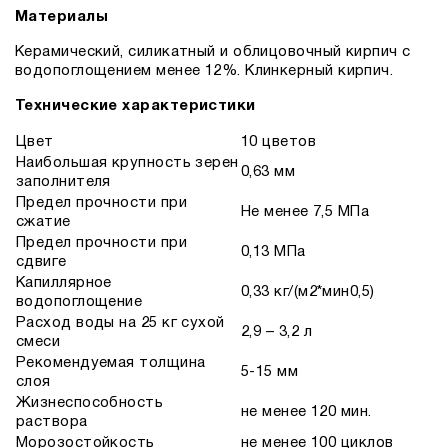
Материалы
Керамический, силикатный и облицовочный кирпич с
водопоглощением менее 12%. Клинкерный кирпич.
Технические характеристики
Цвет
10 цветов
Наибольшая крупность зерен
0,63 мм
заполнителя
Предел прочности при
Не менее 7,5 МПа
сжатие
Предел прочности при
0,13 МПа
сдвиге
Капиллярное
0,33 кг/(м2*мин0,5)
водопоглощение
Расход воды на 25 кг сухой
2,9 – 3,2 л
смеси
Рекомендуемая толщина
5-15 мм
слоя
Жизнеспособность
не менее 120 мин.
раствора
Морозостойкость
не менее 100 циклов