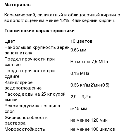
Материалы
Керамический, силикатный и облицовочный кирпич с
водопоглощением менее 12%. Клинкерный кирпич.
Технические характеристики
Цвет
10 цветов
Наибольшая крупность зерен
0,63 мм
заполнителя
Предел прочности при
Не менее 7,5 МПа
сжатие
Предел прочности при
0,13 МПа
сдвиге
Капиллярное
0,33 кг/(м2*мин0,5)
водопоглощение
Расход воды на 25 кг сухой
2,9 – 3,2 л
смеси
Рекомендуемая толщина
5-15 мм
слоя
Жизнеспособность
не менее 120 мин.
раствора
Морозостойкость
не менее 100 циклов