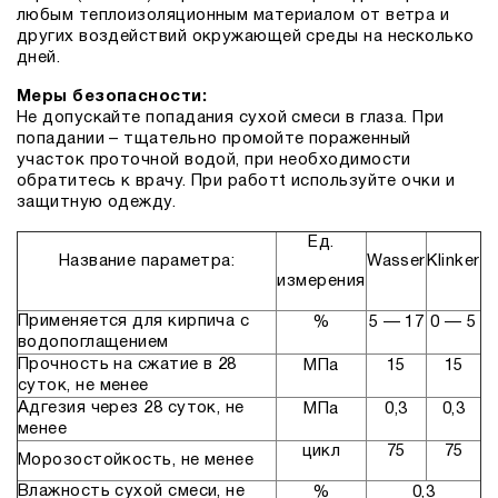
любым теплоизоляционным материалом от ветра и
других воздействий окружающей среды на несколько
дней.
Меры безопасности:
Не допускайте попадания сухой смеси в глаза. При
попадании – тщательно промойте пораженный
участок проточной водой, при необходимости
обратитесь к врачу. При работt используйте очки и
защитную одежду.
Ед.
Название параметра:
Wasser
Klinker
измерения
Применяется для кирпича с
%
5 — 17
0 — 5
водопоглащением
Прочность на сжатие в 28
МПа
15
15
суток, не менее
Адгезия через 28 суток, не
МПа
0,3
0,3
менее
цикл
75
75
Морозостойкость, не менее
Влажность сухой смеси, не
%
0,3