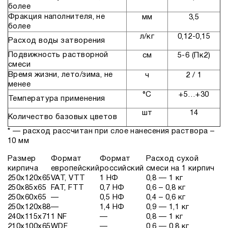
более
Фракция наполнителя, не
мм
3,5
более
л/кг
0,12-0,15
Расход воды затворения
Подвижность растворной
см
5-6 (Пк2)
смеси
Время жизни, лето/зима, не
ч
2 / 1
менее
°С
+5…+30
Температура применения
шт
14
Количество базовых цветов
* — расход рассчитан при слое нанесения раствора –
10 мм
Размер
Формат
Формат
Расход сухой
кирпича
европейский
российский
смеси на 1 кирпич
250x120x65
VAT, VTT
1 НФ
0,8 — 1 кг
250x85x65
FAT, FTT
0,7 НФ
0,6 – 0,8 кг
250x60x65
—
0,5 НФ
0,4 – 0,6 кг
250x120x88
—
1,4 НФ
0,9 — 1,1 кг
240x115x71
1 NF
—
0,8 — 1 кг
210x100x65
WDF
—
0,6 — 0,8 кг