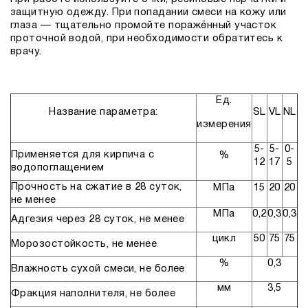
защитную одежду. При попадании смеси на кожу или
глаза — тщательно промойте поражённый участок
проточной водой, при необходимости обратитесь к
врачу.
Ед.
Название параметра:
SL
VL
NL
измерения
5-
5-
0-
Применяется для кирпича с
%
12
17
5
водопоглащением
Прочность на сжатие в 28 суток,
МПа
15
20
20
не менее
МПа
0,2
0,3
0,3
Адгезия через 28 суток, не менее
цикл
50
75
75
Морозостойкость, не менее
%
0,3
Влажность сухой смеси, не более
мм
3,5
Фракция наполнителя, не более