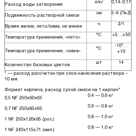
л/кг
0,14-0,17
Расход воды затворения
см
5-6 (Пк2)
Подвижность растворной смеси
ч
2/1
Время жизни, лето/зима, не менее
°С
+5…+30
Температура применения, «лето»
-10*…
°С
Температура применения, «зима»
+10
шт
14
Количество базовых цветов
* — расход рассчитан при слое нанесения раствора –
10 мм
Формат кирпича, расход сухой смеси на 1 кирпич*
0,4 — 0,6 кг
0,5 NF 250x60x65
0,6 — 0,8 кг
0,7 NF 250x85x65
0,8 — 1,0 кг
1 NF 250x120x65 (рос.)
0,8 — 1,0 кг
1 NF 240x115x71 (имп.)