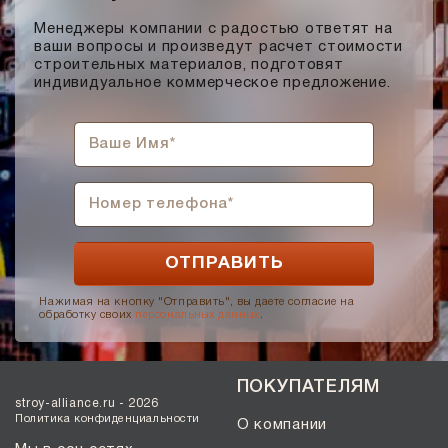
Солома С21
Менеджеры компании с радостью ответят на
Солома С23
ваши вопросы и произведут расчет стоимости
строительных материалов, подготовят
Супер-белый
индивидуальное коммерческое предложение.
Супербелый
Темно-Коричневый, Коричневый
Темно-красный
Темно-серый
Темный шоколад
Терракот
Флеш-обжиг
Черно-коричневый
Нажимая на кнопку "Отправить", вы даете согласие на
обработку своих
персональных данных
.
Черно-фиолетовый, бордовый
Черный
ПОКУПАТЕЛЯМ
Шоколад
stroy-alliance.ru - 2026
Эрланген
Политика конфиденциальности
О компании