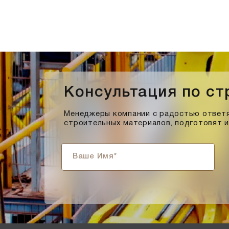
Солома С21
Солома С23
Супер-белый
Супербелый
Темно-Коричневый, Коричневый
Темно-красный
Консультация по с
Темно-серый
Темный шоколад
Менеджеры компании с радостью ответя
Терракот
строительных материалов, подготовят 
Флеш-обжиг
Черно-коричневый
Черно-фиолетовый, бордовый
Черный
Шоколад
Эрланген