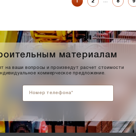
…
1
2
8
9
троительным материалам
т на ваши вопросы и произведут расчет стоимости
индивидуальное коммерческое предложение.