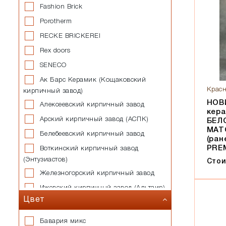
Fashion Brick
Porotherm
RECKE BRICKEREI
Rex doors
SENECO
Ак Барс Керамик (Кощаковский
Красн
кирпичный завод)
НОВ
Алексеевский кирпичный завод
кер
Арский кирпичный завод (АСПК)
БЕЛ
МАТ
Белебеевский кирпичный завод
(ран
PRE
Воткинский кирпичный завод
(Энтузиастов)
Стои
Железногорский кирпичный завод
Ижевский кирпичный завод (Альтаир)
Цвет
Казанский завод силикатных
стеновых материалов
Бавария микс