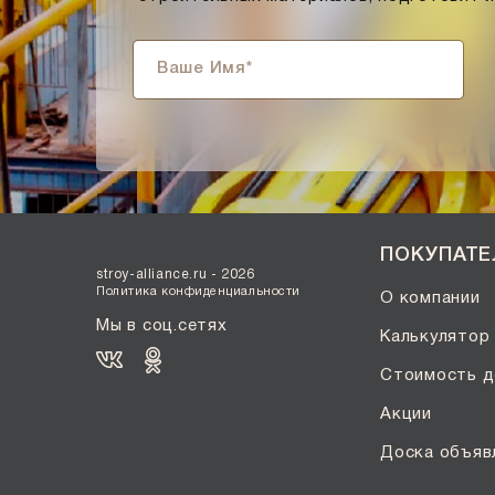
Солома С21
Солома С23
Супер-белый
Супербелый
Темно-Коричневый, Коричневый
Темно-красный
Темно-серый
Темный шоколад
ПОКУПАТ
Терракот
stroy-alliance.ru - 2026
Флеш-обжиг
Политика конфиденциальности
О компании
Черно-коричневый
Мы в соц.сетях
Калькулятор
Черно-фиолетовый, бордовый
Стоимость д
Черный
Акции
Шоколад
Эрланген
Доска объяв