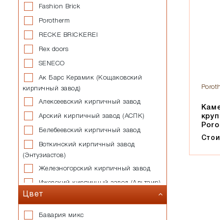
Fashion Brick
Porotherm
RECKE BRICKEREI
Rex doors
SENECO
Ак Барс Керамик (Кощаковский
Porot
кирпичный завод)
Алексеевский кирпичный завод
Кам
кру
Арский кирпичный завод (АСПК)
Poro
Белебеевский кирпичный завод
Стои
Воткинский кирпичный завод
(Энтузиастов)
Железногорский кирпичный завод
Ижевский кирпичный завод (Альтаир)
Цвет
Казанский завод силикатных
стеновых материалов
Бавария микс