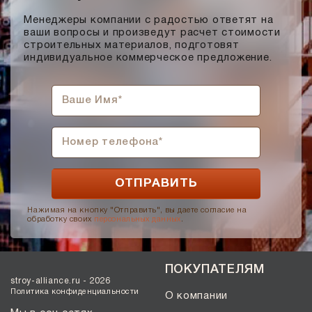
Солома С21
Менеджеры компании с радостью ответят на
Солома С23
ваши вопросы и произведут расчет стоимости
строительных материалов, подготовят
Супер-белый
индивидуальное коммерческое предложение.
Супербелый
Темно-Коричневый, Коричневый
Темно-красный
Темно-серый
Темный шоколад
Терракот
Флеш-обжиг
Черно-коричневый
Нажимая на кнопку "Отправить", вы даете согласие на
обработку своих
персональных данных
.
Черно-фиолетовый, бордовый
Черный
ПОКУПАТЕЛЯМ
Шоколад
stroy-alliance.ru - 2026
Эрланген
Политика конфиденциальности
О компании