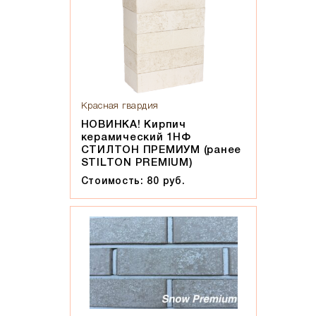
Мокко
Мюнхен
Персик
Прозрачная жидкость, желтоватого оттенка, маслянистая
на ощупь
Пшеничное лето
Красная гвардия
Регенсбург
НОВИНКА! Кирпич
керамический 1НФ
Розовый
СТИЛТОН ПРЕМИУМ (ранее
Светло-коричневый
STILTON PREMIUM)
Светло-красный
Стоимость: 80 руб.
Светло-серый
Серебро
Серо-черный
Серый
Слоновая кость
Солома