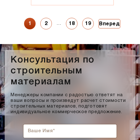
…
1
2
18
19
Вперед
Консультация по
строительным
материалам
Менеджеры компании с радостью ответят на
ваши вопросы и произведут расчет стоимости
строительных материалов, подготовят
индивидуальное коммерческое предложение.