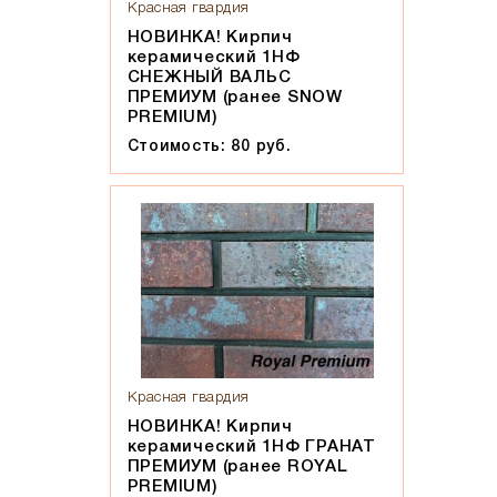
Красная гвардия
Солома С21
НОВИНКА! Кирпич
Солома С23
керамический 1НФ
Супер-белый
СНЕЖНЫЙ ВАЛЬС
ПРЕМИУМ (ранее SNOW
Супербелый
PREMIUM)
Темно-Коричневый, Коричневый
Стоимость: 80 руб.
Темно-красный
Темно-серый
Темный шоколад
Терракот
Флеш-обжиг
Черно-коричневый
Черно-фиолетовый, бордовый
Черный
Красная гвардия
НОВИНКА! Кирпич
Шоколад
керамический 1НФ ГРАНАТ
Эрланген
ПРЕМИУМ (ранее ROYAL
PREMIUM)