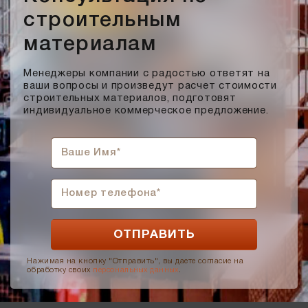
Мокко
строительным
Мюнхен
материалам
Персик
Прозрачная жидкость, желтоватого оттенка, маслянистая
Менеджеры компании с радостью ответят на
на ощупь
ваши вопросы и произведут расчет стоимости
Пшеничное лето
строительных материалов, подготовят
индивидуальное коммерческое предложение.
Регенсбург
Розовый
Светло-коричневый
Светло-красный
Светло-серый
Серебро
Серо-черный
Серый
Нажимая на кнопку "Отправить", вы даете согласие на
обработку своих
персональных данных
.
Слоновая кость
Солома